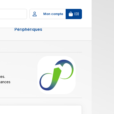
(
0
)
Mon compte
Périphériques
es.
mances