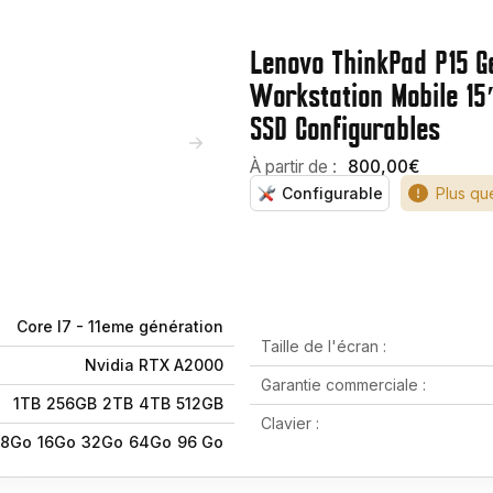
Lenovo ThinkPad P15 G
Workstation Mobile 15
SSD Configurables
À partir de :
800,00€
Configurable
Plus que
Core I7 - 11eme génération
Taille de l'écran :
Nvidia RTX A2000
Garantie commerciale :
1TB
256GB
2TB
4TB
512GB
Clavier :
28Go
16Go
32Go
64Go
96 Go