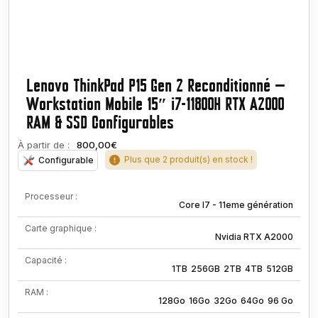
Lenovo ThinkPad P15 Gen 2 Reconditionné —
Workstation Mobile 15″ i7-11800H RTX A2000
RAM & SSD Configurables
À partir de :
800,00€
Plus que 2 produit(s) en stock !
Configurable
Processeur :
Core I7 - 11eme génération
Carte graphique :
Nvidia RTX A2000
Capacité :
1TB
256GB
2TB
4TB
512GB
RAM :
128Go
16Go
32Go
64Go
96 Go