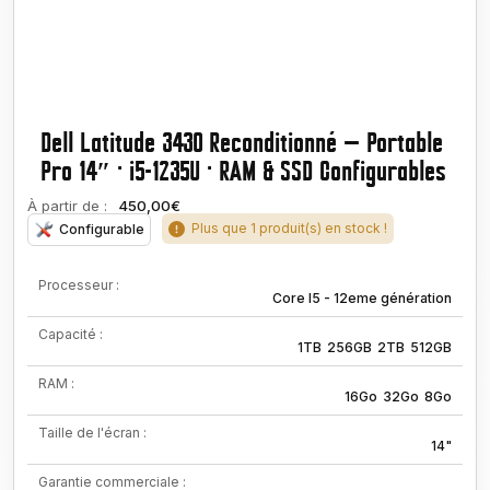
Dell Latitude 3430 Reconditionné — Portable
Pro 14″ · i5-1235U · RAM & SSD Configurables
À partir de :
450,00€
Plus que 1 produit(s) en stock !
Configurable
Processeur :
Core I5 - 12eme génération
Capacité :
1TB
256GB
2TB
512GB
RAM :
16Go
32Go
8Go
Taille de l'écran :
14"
Garantie commerciale :