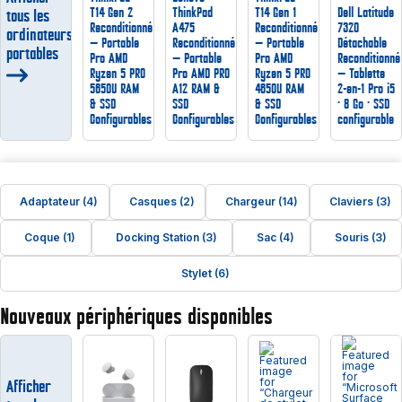
T14 Gen 2
ThinkPad
T14 Gen 1
Dell Latitude
tous les
Reconditionné
A475
Reconditionné
7320
ordinateurs
— Portable
Reconditionné
— Portable
Détachable
portables
Pro AMD
— Portable
Pro AMD
Reconditionné
Ryzen 5 PRO
Pro AMD PRO
Ryzen 5 PRO
— Tablette
5650U RAM
A12 RAM &
4650U RAM
2-en-1 Pro i5
& SSD
SSD
& SSD
· 8 Go · SSD
Configurables
Configurables
Configurables
configurable
Adaptateur (4)
Casques (2)
Chargeur (14)
Claviers (3)
Coque (1)
Docking Station (3)
Sac (4)
Souris (3)
Stylet (6)
Nouveaux périphériques disponibles
Afficher