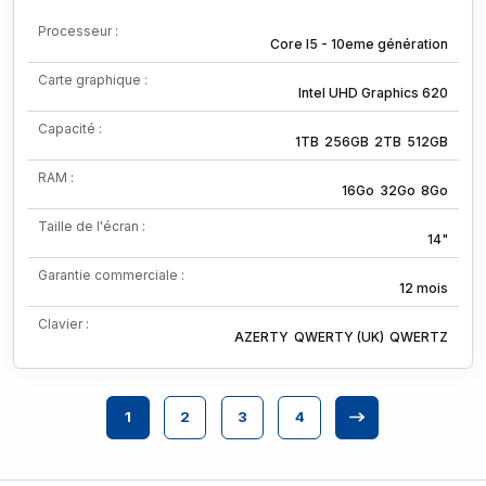
Processeur :
Core I5 - 10eme génération
Carte graphique :
Intel UHD Graphics 620
Capacité :
1TB
256GB
2TB
512GB
RAM :
16Go
32Go
8Go
Taille de l'écran :
14"
Garantie commerciale :
12 mois
Clavier :
AZERTY
QWERTY (UK)
QWERTZ
1
2
3
4
Next