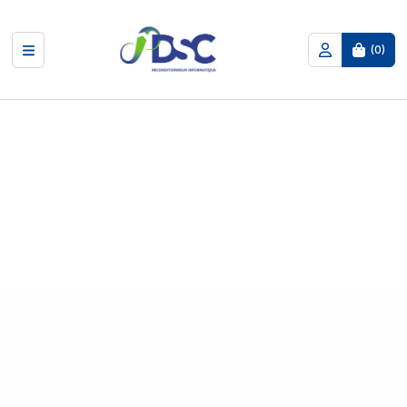
(
0
)