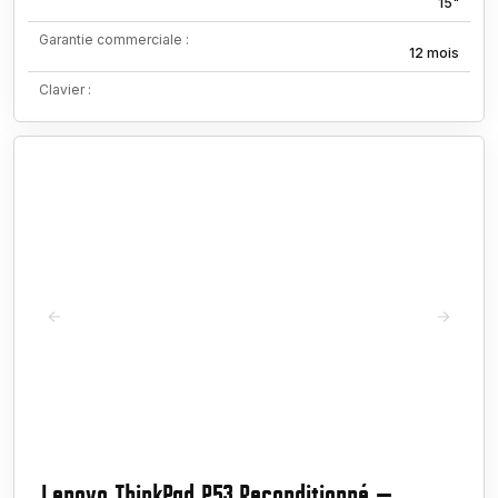
15"
Garantie commerciale :
12 mois
Clavier :
Lenovo ThinkPad P53 Reconditionné —