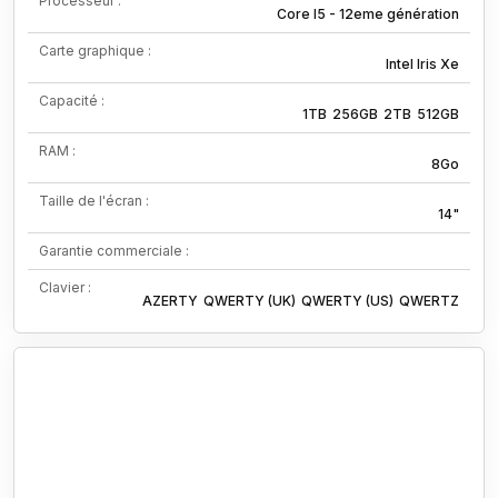
Processeur :
Core I5 - 12eme génération
Carte graphique :
Intel Iris Xe
Capacité :
1TB
256GB
2TB
512GB
RAM :
8Go
Taille de l'écran :
14"
Garantie commerciale :
Clavier :
AZERTY
QWERTY (UK)
QWERTY (US)
QWERTZ