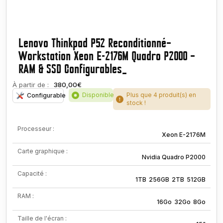
Lenovo Thinkpad P52 Reconditionné–
Workstation Xeon E-2176M Quadro P2000 –
RAM & SSD Configurables_
À partir de :
380,00€
Disponible
Plus que 4 produit(s) en
Configurable
stock !
Processeur :
Xeon E-2176M
Carte graphique :
Nvidia Quadro P2000
Capacité :
1TB
256GB
2TB
512GB
RAM :
16Go
32Go
8Go
Taille de l'écran :