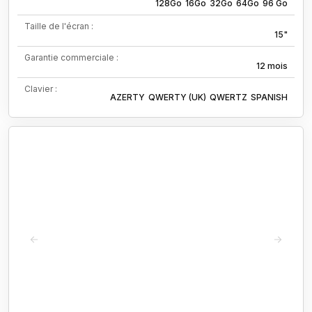
128Go
16Go
32Go
64Go
96 Go
Taille de l'écran :
15"
Garantie commerciale :
12 mois
Clavier :
AZERTY
QWERTY (UK)
QWERTZ
SPANISH