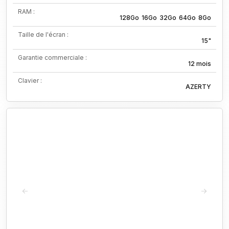
RAM :
128Go
16Go
32Go
64Go
8Go
Taille de l'écran :
15"
Garantie commerciale :
12 mois
Clavier :
AZERTY