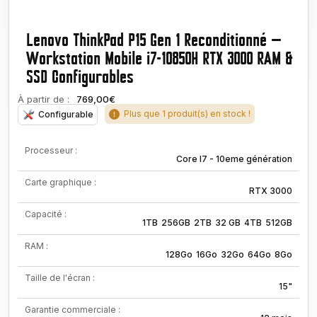
Lenovo ThinkPad P15 Gen 1 Reconditionné —
Workstation Mobile i7-10850H RTX 3000 RAM &
SSD Configurables
À partir de :
769,00€
Plus que 1 produit(s) en stock !
Configurable
Processeur :
Core I7 - 10eme génération
Carte graphique :
RTX 3000
Capacité :
1TB
256GB
2TB
32 GB
4TB
512GB
RAM :
128Go
16Go
32Go
64Go
8Go
Taille de l'écran :
15"
Garantie commerciale :