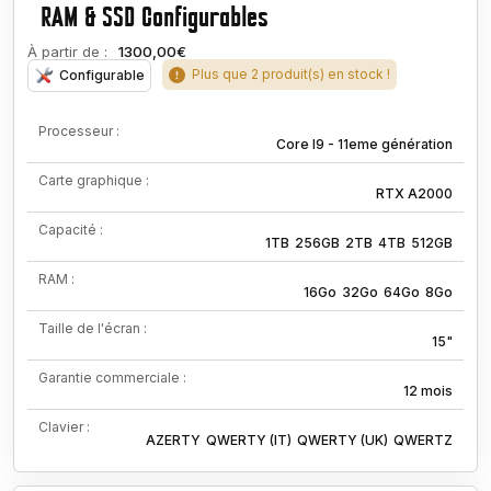
RAM & SSD Configurables
À partir de :
1300,00€
Plus que 2 produit(s) en stock !
Configurable
Processeur :
Core I9 - 11eme génération
Carte graphique :
RTX A2000
Capacité :
1TB
256GB
2TB
4TB
512GB
RAM :
16Go
32Go
64Go
8Go
Taille de l'écran :
15"
Garantie commerciale :
12 mois
Clavier :
AZERTY
QWERTY (IT)
QWERTY (UK)
QWERTZ