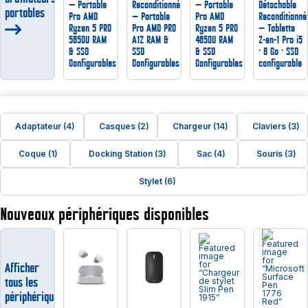
— Portable
Reconditionné
— Portable
Détachable
portables
Pro AMD
— Portable
Pro AMD
Reconditionné
Ryzen 5 PRO
Pro AMD PRO
Ryzen 5 PRO
— Tablette
5650U RAM
A12 RAM &
4650U RAM
2-en-1 Pro i5
& SSD
SSD
& SSD
· 8 Go · SSD
Configurables
Configurables
Configurables
configurable
Adaptateur (4)
Casques (2)
Chargeur (14)
Claviers (3)
Coque (1)
Docking Station (3)
Sac (4)
Souris (3)
Stylet (6)
Nouveaux périphériques disponibles
Afficher
tous les
périphériques