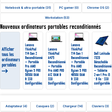
Notebook & ultra-portable (31)
PC gamer (0)
Chrome OS (2)
Workstation (53)
Nouveaux ordinateurs portables reconditionnés
Lenovo
Lenovo
Afficher
ThinkPad
Lenovo
ThinkPad
T14 Gen 2
ThinkPad
T14 Gen 1
Dell Latitude
tous les
Reconditionné
A475
Reconditionné
7320
ordinateurs
— Portable
Reconditionné
— Portable
Détachable
portables
Pro AMD
— Portable
Pro AMD
Reconditionné
Ryzen 5 PRO
Pro AMD PRO
Ryzen 5 PRO
— Tablette
5650U RAM
A12 RAM &
4650U RAM
2-en-1 Pro i5
& SSD
SSD
& SSD
· 8 Go · SSD
Configurables
Configurables
Configurables
configurable
Adaptateur (4)
Casques (2)
Chargeur (14)
Claviers (3)