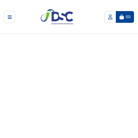
(
0
)