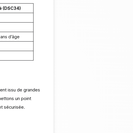
é (DSC34)
ans d’âge
ment issu de grandes
ettons un point
et sécurisée.