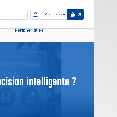
(
0
)
Mon compte
Périphériques
ision intelligente ?