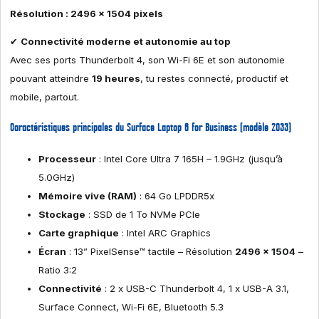
Résolution : 2496 x 1504 pixels
✔
Connectivité moderne et autonomie au top
Avec ses ports Thunderbolt 4, son Wi-Fi 6E et son autonomie
pouvant atteindre
19 heures
, tu restes connecté, productif et
mobile, partout.
Caractéristiques principales du Surface Laptop 6 for Business (modèle 2033)
Processeur
: Intel Core Ultra 7 165H – 1.9GHz (jusqu’à
5.0GHz)
Mémoire vive (RAM)
: 64 Go LPDDR5x
Stockage
: SSD de 1 To NVMe PCIe
Carte graphique
: Intel ARC Graphics
Écran
: 13” PixelSense™ tactile – Résolution
2496 x 1504
–
Ratio 3:2
Connectivité
: 2 x USB-C Thunderbolt 4, 1 x USB-A 3.1,
Surface Connect, Wi-Fi 6E, Bluetooth 5.3