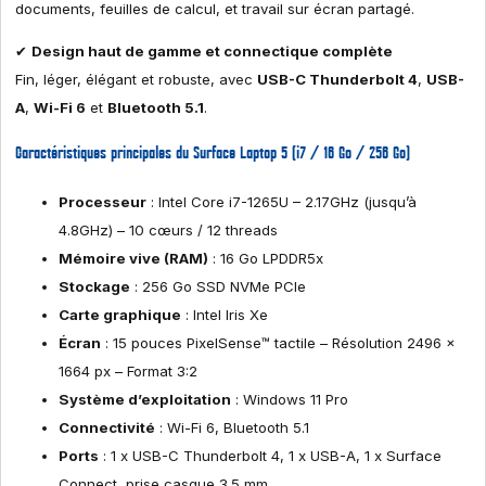
documents, feuilles de calcul, et travail sur écran partagé.
✔
Design haut de gamme et connectique complète
Fin, léger, élégant et robuste, avec
USB-C Thunderbolt 4
,
USB-
A
,
Wi-Fi 6
et
Bluetooth 5.1
.
Caractéristiques principales du Surface Laptop 5 (i7 / 16 Go / 256 Go)
Processeur
: Intel Core i7-1265U – 2.17GHz (jusqu’à
4.8GHz) – 10 cœurs / 12 threads
Mémoire vive (RAM)
: 16 Go LPDDR5x
Stockage
: 256 Go SSD NVMe PCIe
Carte graphique
: Intel Iris Xe
Écran
: 15 pouces PixelSense™ tactile – Résolution 2496 x
1664 px – Format 3:2
Système d’exploitation
: Windows 11 Pro
Connectivité
: Wi-Fi 6, Bluetooth 5.1
Ports
: 1 x USB-C Thunderbolt 4, 1 x USB-A, 1 x Surface
Connect, prise casque 3.5 mm