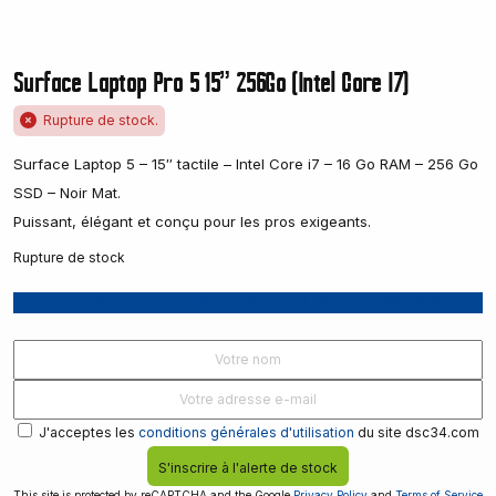
Surface Laptop Pro 5 15" 256Go (Intel Core I7)
Rupture de stock.
Surface Laptop 5 – 15″ tactile – Intel Core i7 – 16 Go RAM – 256 Go
SSD – Noir Mat.
Puissant, élégant et conçu pour les pros exigeants.
Rupture de stock
Recevoir une notification lorsque le produit est disponible
J'acceptes les
conditions générales d'utilisation
du site dsc34.com
S'inscrire à l'alerte de stock
This site is protected by reCAPTCHA and the Google
Privacy Policy
and
Terms of Service