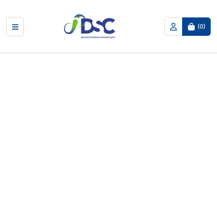
(
0
)