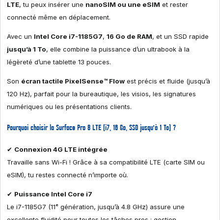
LTE
, tu peux insérer une
nanoSIM ou une eSIM
et rester
connecté même en déplacement.
Avec un
Intel Core i7-1185G7
,
16 Go de RAM
, et un SSD rapide
jusqu’à 1 To
, elle combine la puissance d’un ultrabook à la
légèreté d’une tablette 13 pouces.
Son
écran tactile PixelSense™ Flow
est précis et fluide (jusqu’à
120 Hz), parfait pour la bureautique, les visios, les signatures
numériques ou les présentations clients.
Pourquoi choisir la Surface Pro 8 LTE (i7, 16 Go, SSD jusqu’à 1 To) ?
✔
Connexion 4G LTE intégrée
Travaille sans Wi-Fi ! Grâce à sa compatibilité LTE (carte SIM ou
eSIM), tu restes connecté n’importe où.
✔
Puissance Intel Core i7
Le i7-1185G7 (11ᵉ génération, jusqu’à 4.8 GHz) assure une
excellente fluidité pour toutes les tâches pros : gestion,