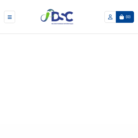
(
0
)