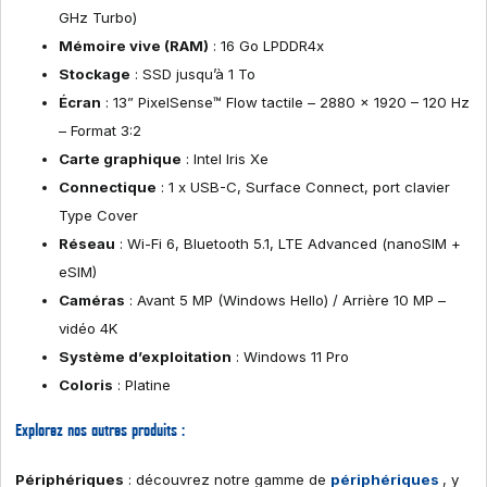
GHz Turbo)
Mémoire vive (RAM)
: 16 Go LPDDR4x
Stockage
: SSD jusqu’à 1 To
Écran
: 13” PixelSense™ Flow tactile – 2880 x 1920 – 120 Hz
– Format 3:2
Carte graphique
: Intel Iris Xe
Connectique
: 1 x USB-C, Surface Connect, port clavier
Type Cover
Réseau
: Wi-Fi 6, Bluetooth 5.1, LTE Advanced (nanoSIM +
eSIM)
Caméras
: Avant 5 MP (Windows Hello) / Arrière 10 MP –
vidéo 4K
Système d’exploitation
: Windows 11 Pro
Coloris
: Platine
Explorez nos autres produits :
Périphériques
: découvrez notre gamme de
périphériques
, y