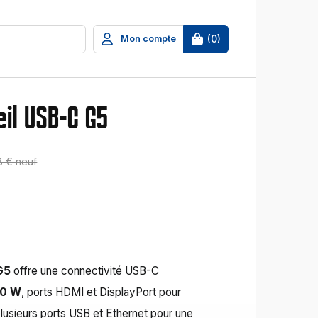
(
0
)
Mon compte
eil USB-C G5
8 € neuf
G5
offre une connectivité USB-C
00 W
, ports HDMI et DisplayPort pour
lusieurs ports USB et Ethernet pour une