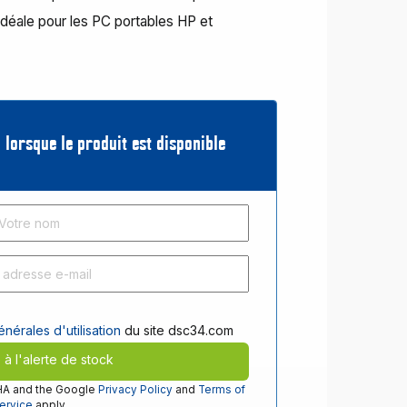
idéale pour les PC portables HP et
 lorsque le produit est disponible
nérales d'utilisation
du site dsc34.com
e à l'alerte de stock
CHA and the Google
Privacy Policy
and
Terms of
ervice
apply.