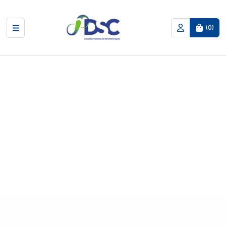
(
0
)