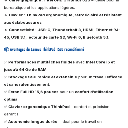
🔹
Carte graphique
:
Intel UHD Graphics 620
– idéale pour la
bureautique et les applications légères.
🔹
Clavier
:
ThinkPad ergonomique, rétroéclairé et résistant
aux éclaboussures
.
🔹
Connectivité
:
USB-C, Thunderbolt 3, HDMI, Ethernet RJ-
45, USB 3.1, lecteur de carte SD, Wi-Fi 6, Bluetooth 5.1
.
📦
Avantages du Lenovo ThinkPad T580 reconditionné
✅
Performances multitâches fluides
avec
Intel Core i5 et
jusqu’à 64 Go de RAM
.
✅
Stockage SSD rapide et extensible
pour un
travail efficace
et sans ralentissement
.
✅
Écran Full HD 15,6 pouces
pour un
confort d’utilisation
optimal
.
✅
Clavier ergonomique ThinkPad
– confort et précision
garantis.
✅
Autonomie longue durée
– idéal pour le travail en