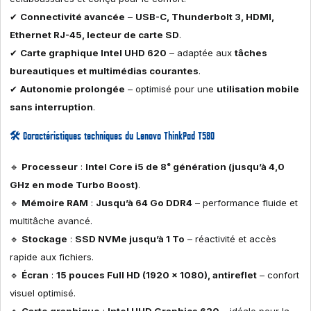
✔
Connectivité avancée
–
USB-C, Thunderbolt 3, HDMI,
Ethernet RJ-45, lecteur de carte SD
.
✔
Carte graphique Intel UHD 620
– adaptée aux
tâches
bureautiques et multimédias courantes
.
✔
Autonomie prolongée
– optimisé pour une
utilisation mobile
sans interruption
.
🛠
Caractéristiques techniques du Lenovo ThinkPad T580
🔹
Processeur
:
Intel Core i5 de 8ᵉ génération (jusqu’à 4,0
GHz en mode Turbo Boost)
.
🔹
Mémoire RAM
:
Jusqu’à 64 Go DDR4
– performance fluide et
multitâche avancé.
🔹
Stockage
:
SSD NVMe jusqu’à 1 To
– réactivité et accès
rapide aux fichiers.
🔹
Écran
:
15 pouces Full HD (1920 x 1080), antireflet
– confort
visuel optimisé.