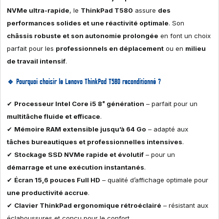
NVMe ultra-rapide
, le
ThinkPad T580
assure
des
performances solides et une réactivité optimale
. Son
châssis robuste et son autonomie prolongée
en font un choix
parfait pour les
professionnels en déplacement
ou en
milieu
de travail intensif
.
🔹
Pourquoi choisir le Lenovo ThinkPad T580 reconditionné ?
✔
Processeur Intel Core i5 8ᵉ génération
– parfait pour un
multitâche fluide et efficace
.
✔
Mémoire RAM extensible jusqu’à 64 Go
– adapté aux
tâches bureautiques et professionnelles intensives
.
✔
Stockage SSD NVMe rapide et évolutif
– pour un
démarrage et une exécution instantanés
.
✔
Écran 15,6 pouces Full HD
– qualité d’affichage optimale pour
une productivité accrue
.
✔
Clavier ThinkPad ergonomique rétroéclairé
– résistant aux
éclaboussures et conçu pour le confort.