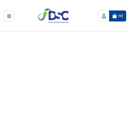
(
0
)