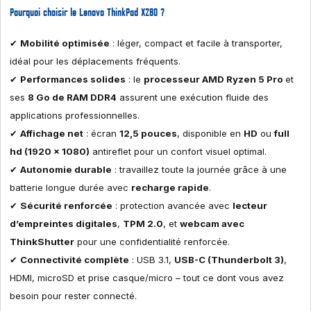
Pourquoi choisir le Lenovo ThinkPad X280 ?
✔
Mobilité optimisée
: léger, compact et facile à transporter,
idéal pour les déplacements fréquents.
✔
Performances solides
: le
processeur AMD Ryzen 5 Pro
et
ses
8 Go de RAM DDR4
assurent une exécution fluide des
applications professionnelles.
✔
Affichage net
: écran
12,5 pouces
, disponible en
HD
ou
full
hd (1920 x 1080)
antireflet pour un confort visuel optimal.
✔
Autonomie durable
: travaillez toute la journée grâce à une
batterie longue durée avec
recharge rapide
.
✔
Sécurité renforcée
: protection avancée avec
lecteur
d’empreintes digitales
,
TPM 2.0
, et
webcam avec
ThinkShutter
pour une confidentialité renforcée.
✔
Connectivité complète
: USB 3.1,
USB-C (Thunderbolt 3)
,
HDMI, microSD et prise casque/micro – tout ce dont vous avez
besoin pour rester connecté.