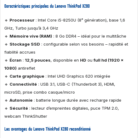
Caractéristiques principales du Lenovo ThinkPad X280
🔹
Processeur
: Intel Core i5-8250U (8ᵉ génération), base 1,6
GHz, Turbo jusqu’à 3,4 GHz
🔹
Mémoire vive (RAM)
: 8 Go DDR4 – idéal pour le multitâche
🔹
Stockage SSD
: configurable selon vos besoins – rapidité et
fiabilité accrues
🔹
Écran
:
12,5 pouces
, disponible en
HD
ou
full hd (1920 x
1080)
antireflet
🔹
Carte graphique
: Intel UHD Graphics 620 intégrée
🔹
Connectivité
: USB 3.1, USB-C (Thunderbolt 3), HDMI,
microSD, prise combo casque/micro
🔹
Autonomie
: batterie longue durée avec recharge rapide
🔹
Sécurité
: lecteur d’empreintes digitales, puce TPM 2.0,
webcam ThinkShutter
Les avantages du Lenovo ThinkPad X280 reconditionné