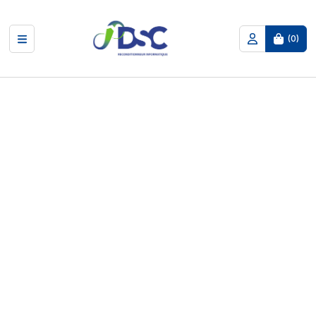
(
0
)