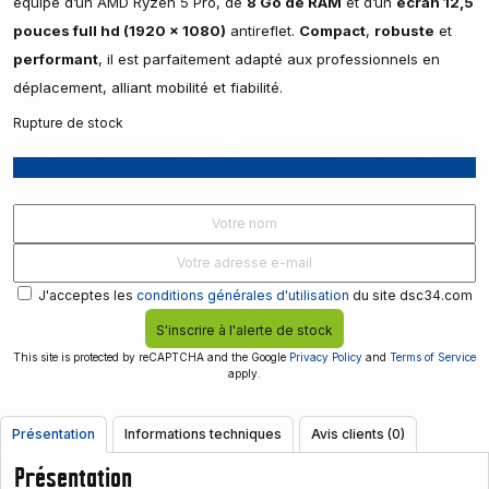
équipé d’un AMD Ryzen 5 Pro, de
8 Go de RAM
et d’un
écran 12,5
pouces full hd (1920 x 1080)
antireflet.
Compact
,
robuste
et
performant
, il est parfaitement adapté aux professionnels en
déplacement, alliant mobilité et fiabilité.
Rupture de stock
Recevoir une notification lorsque le produit est disponible
J'acceptes les
conditions générales d'utilisation
du site dsc34.com
S'inscrire à l'alerte de stock
This site is protected by reCAPTCHA and the Google
Privacy Policy
and
Terms of Service
apply.
Présentation
Informations techniques
Avis clients (0)
Présentation