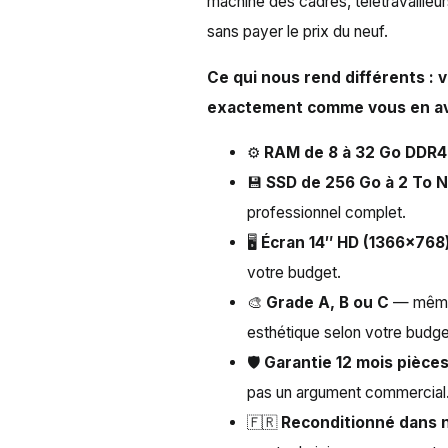
machine des cadres, télétravailleu
sans payer le prix du neuf.
Ce qui nous rend différents :
exactement comme vous en av
⚙️
RAM de 8 à 32 Go DDR4
💾
SSD de 256 Go à 2 To
professionnel complet.
🖥️
Écran 14″ HD (1366×768
votre budget.
🎨
Grade A, B ou C
— même 
esthétique selon votre budge
🛡️
Garantie 12 mois pièce
pas un argument commercial
🇫🇷
Reconditionné dans n