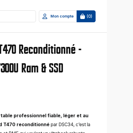
(
0
)
Mon compte
T470 Reconditionné -
-7300U Ram & SSD
table professionnel fiable, léger et au
d T470 reconditionné
par DSC34, c’est la