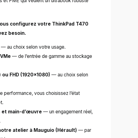
rs et PME qui veulent un ultrabook robuste
 vous configurez votre ThinkPad T470
ez besoin.
— au choix selon votre usage.
 NVMe
— de l’entrée de gamme au stockage
) ou FHD (1920×1080)
— au choix selon
performance, vous choisissez l’état
t.
s et main-d’œuvre
— un engagement réel,
.
otre atelier à Mauguio (Hérault)
— par