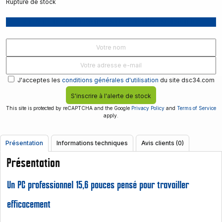
Rupture de stock
Recevoir une notification lorsque le produit est disponible
J'acceptes les
conditions générales d'utilisation
du site dsc34.com
S'inscrire à l'alerte de stock
This site is protected by reCAPTCHA and the Google
Privacy Policy
and
Terms of Service
apply.
Présentation
Informations techniques
Avis clients (0)
Présentation
Un PC professionnel 15,6 pouces pensé pour travailler
efficacement