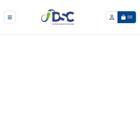
(
0
)