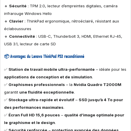
🔹
Sécurité
: TPM 2.0, lecteur d’empreintes digitales, caméra
infrarouge Windows Hello
🔹
Clavier
: ThinkPad ergonomique, rétroéclairé, résistant aux
éclaboussures
🔹
Connectivité
: USB-C, Thunderbolt 3, HDMI, Ethernet RJ-45,
USB 3.1, lecteur de carte SD
📦
Avantages du Lenovo ThinkPad P53 reconditionné
✅
Station de travail mobile ultra-performante
– idéale pour les
applications de conception et de simulation
.
✅
Graphismes professionnels
– la
Nvidia Quadro T2000M
garantit
une fluidité exceptionnelle
.
✅
Stockage ultra-rapide et évolutif
–
SSD jusqu’à 4 To pour
des performances maximales
.
✅
Écran Full HD 15,6 pouces
–
qualité d’image optimale pour
le graphisme et le design
.
✅
Sécurité renforcée
–
protection avancée des données