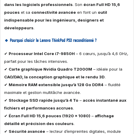
dans les logiciels professionnels
. Son
écran Full HD 15,6
pouces
et sa
connectivité avancée
en font un
outil
indispensable pour les ingénieurs, designers et
développeurs
.
🔹
Pourquoi choisir le Lenovo ThinkPad P53 reconditionné ?
✔
Processeur Intel Core i7-9850H
– 6 cœurs, jusqu’à 4,6 GHz,
parfait pour les tâches intensives.
✔
Carte graphique Nvidia Quadro T2000M
– idéale pour la
CAO/DAO, la conception graphique et le rendu 3D
.
✔
Mémoire RAM extensible jusqu’à 128 Go DDR4
– fluidité
maximale et gestion multitâche avancée.
✔
Stockage SSD rapide jusqu’à 4 To
–
accès instantané aux
fichiers et performances accrues
.
✔
Écran Full HD 15,6 pouces (1920 x 1080)
–
affichage
détaillé et précision des couleurs
.
✔
Sécurité avancée
– lecteur d’empreintes digitales, module