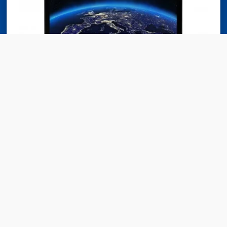
Lenovo ThinkPad P53 (Intel Core i7 9ème génération)
2500,00€
829,00€