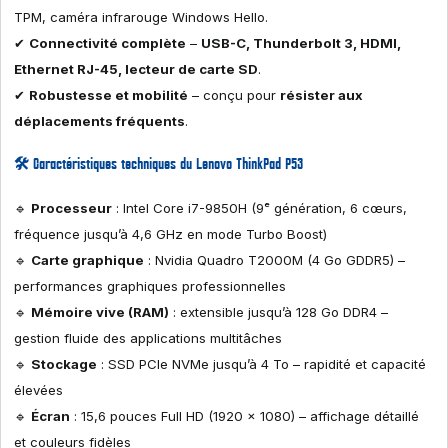
TPM, caméra infrarouge Windows Hello.
✔
Connectivité complète
–
USB-C, Thunderbolt 3, HDMI,
Ethernet RJ-45, lecteur de carte SD
.
✔
Robustesse et mobilité
– conçu pour
résister aux
déplacements fréquents
.
🛠
Caractéristiques techniques du Lenovo ThinkPad P53
🔹
Processeur
: Intel Core i7-9850H (9ᵉ génération, 6 cœurs,
fréquence jusqu’à 4,6 GHz en mode Turbo Boost)
🔹
Carte graphique
: Nvidia Quadro T2000M (4 Go GDDR5) –
performances graphiques professionnelles
🔹
Mémoire vive (RAM)
: extensible jusqu’à 128 Go DDR4 –
gestion fluide des applications multitâches
🔹
Stockage
: SSD PCIe NVMe jusqu’à 4 To – rapidité et capacité
élevées
🔹
Écran
: 15,6 pouces Full HD (1920 x 1080) – affichage détaillé
et couleurs fidèles