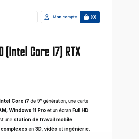
(
0
)
Mon compte
0 (Intel Core I7) RTX
Intel Core i7
de 9ᵉ génération, une carte
AM, Windows 11 Pro
et un écran
Full HD
est une
station de travail mobile
s complexes
en
3D
,
vidéo
et
ingénierie
.