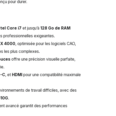
onçu pour durer.
ntel Core i7
et jusqu’à
128 Go de RAM
ns professionnelles exigeantes.
TX 4000
, optimisée pour les logiciels CAO,
es les plus complexes.
pouces
offre une précision visuelle parfaite,
ie.
B-C
, et
HDMI
pour une compatibilité maximale
vironnements de travail difficiles, avec des
810G
.
ent avancé garantit des performances