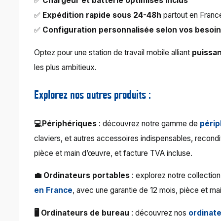
✅
Chargeur et batterie optimisés inclus
✅
Expédition rapide sous 24-48h
partout en Franc
✅
Configuration personnalisée selon vos besoi
Optez pour une station de travail mobile alliant
puissa
les plus ambitieux.
Explorez nos autres produits :
💻Périphériques
: découvrez notre gamme de
péri
claviers, et autres accessoires indispensables, recond
pièce et main d’œuvre, et facture TVA incluse.
💼 Ordinateurs portables
: explorez notre collectio
en France
, avec une garantie de 12 mois, pièce et ma
🖥 Ordinateurs de bureau
: découvrez nos
ordinat