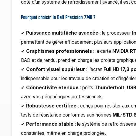
doté d’un système de refroidissement avancé, il est c
Pourquoi choisir le Dell Precision 7740 ?
✔
Puissance multitâche avancée
: le processeur
I
permettent de gérer efficacement plusieurs applicatio
✔
Graphismes professionnels
: la carte
NVIDIA R
DAO et de rendu, prend en charge les projets graphiqu
✔
Confort visuel supérieur
: l’écran
Full HD 17,3 
indispensable pour les travaux de création et d’ingénier
✔
Connectivité étendue
: ports
Thunderbolt
,
US
avec vos périphériques professionnels.
✔
Robustesse certifiée
: conçu pour résister aux en
tests de résistance conformes aux normes
MIL-STD 
✔
Performance stable
: le système de refroidissem
constantes, même en charge prolongée.