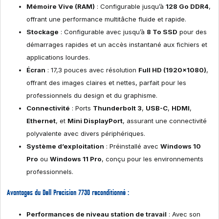
Mémoire Vive (RAM)
: Configurable jusqu’à
128 Go DDR4
,
offrant une performance multitâche fluide et rapide.
Stockage
: Configurable avec jusqu’à
8 To SSD
pour des
démarrages rapides et un accès instantané aux fichiers et
applications lourdes.
Écran
: 17,3 pouces avec résolution
Full HD (1920×1080)
,
offrant des images claires et nettes, parfait pour les
professionnels du design et du graphisme.
Connectivité
: Ports
Thunderbolt 3
,
USB-C
,
HDMI
,
Ethernet
, et
Mini DisplayPort
, assurant une connectivité
polyvalente avec divers périphériques.
Système d’exploitation
: Préinstallé avec
Windows 10
Pro
ou
Windows 11 Pro
, conçu pour les environnements
professionnels.
Avantages du Dell Precision 7730 reconditionné :
Performances de niveau station de travail
: Avec son