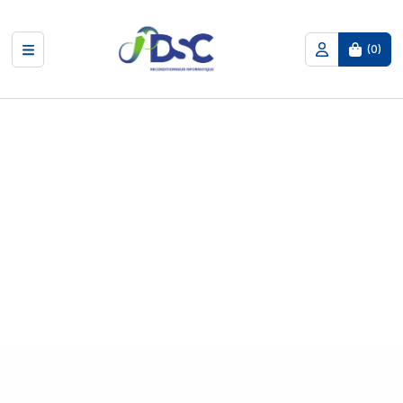
(
0
)