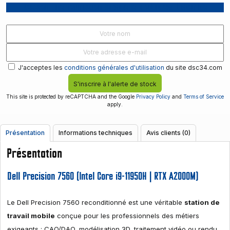
Recevoir une notification lorsque le produit est disponible
J'acceptes les
conditions générales d'utilisation
du site dsc34.com
S'inscrire à l'alerte de stock
This site is protected by reCAPTCHA and the Google
Privacy Policy
and
Terms of Service
apply.
Présentation
Informations techniques
Avis clients (0)
Présentation
Dell Precision 7560 (Intel Core i9-11950H | RTX A2000M)
Le Dell Precision 7560 reconditionné est une véritable
station de
travail mobile
conçue pour les professionnels des métiers
exigeants : CAO/DAO, modélisation 3D, traitement vidéo ou rendu