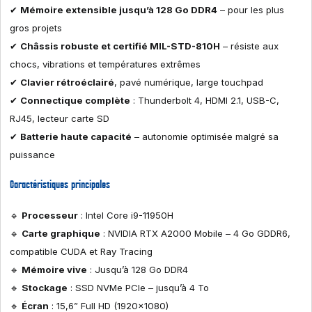
✔
Mémoire extensible jusqu’à 128 Go DDR4
– pour les plus
gros projets
✔
Châssis robuste et certifié MIL-STD-810H
– résiste aux
chocs, vibrations et températures extrêmes
✔
Clavier rétroéclairé
, pavé numérique, large touchpad
✔
Connectique complète
: Thunderbolt 4, HDMI 2.1, USB-C,
RJ45, lecteur carte SD
✔
Batterie haute capacité
– autonomie optimisée malgré sa
puissance
Caractéristiques principales
🔹
Processeur
: Intel Core i9-11950H
🔹
Carte graphique
: NVIDIA RTX A2000 Mobile – 4 Go GDDR6,
compatible CUDA et Ray Tracing
🔹
Mémoire vive
: Jusqu’à 128 Go DDR4
🔹
Stockage
: SSD NVMe PCIe – jusqu’à 4 To
🔹
Écran
: 15,6” Full HD (1920×1080)