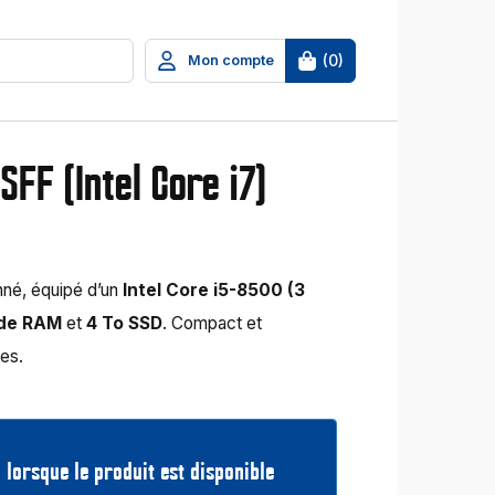
(
0
)
Mon compte
SFF (Intel Core i7)
nné, équipé d’un
Intel Core i5-8500 (3
 de RAM
et
4 To SSD
. Compact et
ses.
 lorsque le produit est disponible