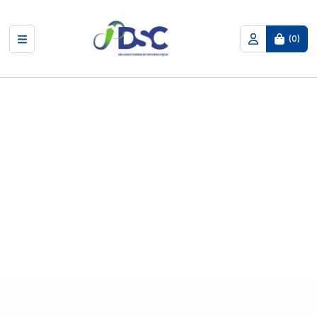
(
0
)