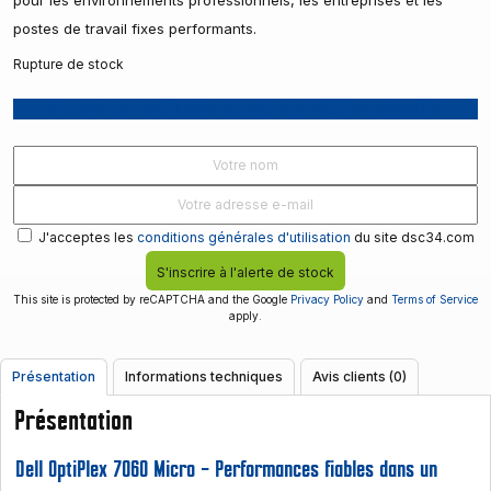
pour les environnements professionnels, les entreprises et les
postes de travail fixes performants.
Rupture de stock
Recevoir une notification lorsque le produit est disponible
J'acceptes les
conditions générales d'utilisation
du site dsc34.com
S'inscrire à l'alerte de stock
This site is protected by reCAPTCHA and the Google
Privacy Policy
and
Terms of Service
apply.
Présentation
Informations techniques
Avis clients (0)
Présentation
Dell OptiPlex 7060 Micro – Performances fiables dans un