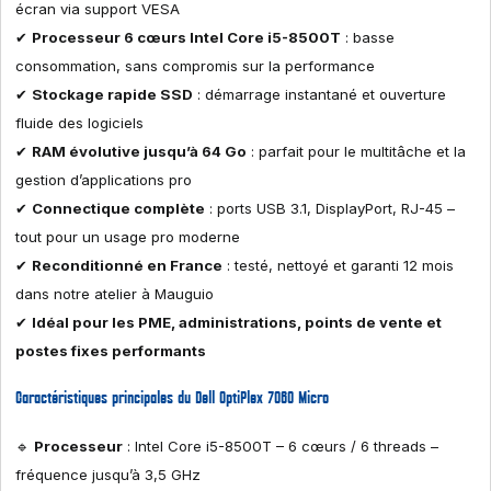
écran via support VESA
✔
Processeur 6 cœurs Intel Core i5-8500T
: basse
consommation, sans compromis sur la performance
✔
Stockage rapide SSD
: démarrage instantané et ouverture
fluide des logiciels
✔
RAM évolutive jusqu’à 64 Go
: parfait pour le multitâche et la
gestion d’applications pro
✔
Connectique complète
: ports USB 3.1, DisplayPort, RJ-45 –
tout pour un usage pro moderne
✔
Reconditionné en France
: testé, nettoyé et garanti 12 mois
dans notre atelier à Mauguio
✔
Idéal pour les PME, administrations, points de vente et
postes fixes performants
Caractéristiques principales du Dell OptiPlex 7060 Micro
🔹
Processeur
: Intel Core i5-8500T – 6 cœurs / 6 threads –
fréquence jusqu’à 3,5 GHz