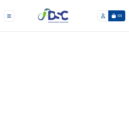
(
0
)