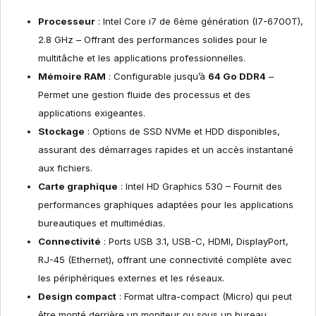
Processeur
: Intel Core i7 de 6ème génération (I7-6700T),
2.8 GHz – Offrant des performances solides pour le
multitâche et les applications professionnelles.
Mémoire RAM
: Configurable jusqu’à
64 Go DDR4
–
Permet une gestion fluide des processus et des
applications exigeantes.
Stockage
: Options de SSD NVMe et HDD disponibles,
assurant des démarrages rapides et un accès instantané
aux fichiers.
Carte graphique
: Intel HD Graphics 530 – Fournit des
performances graphiques adaptées pour les applications
bureautiques et multimédias.
Connectivité
: Ports USB 3.1, USB-C, HDMI, DisplayPort,
RJ-45 (Ethernet), offrant une connectivité complète avec
les périphériques externes et les réseaux.
Design compact
: Format ultra-compact (Micro) qui peut
être monté derrière un moniteur ou sous un bureau,