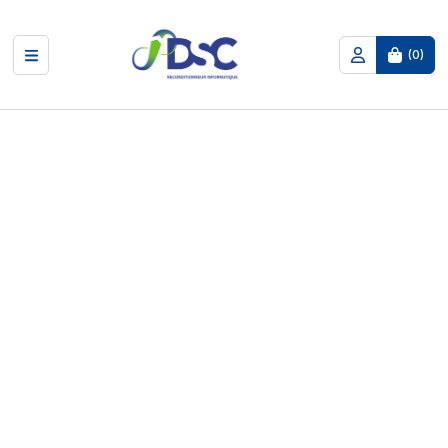
(
0
)