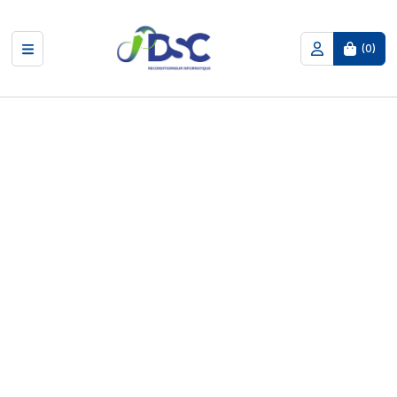
(
0
)