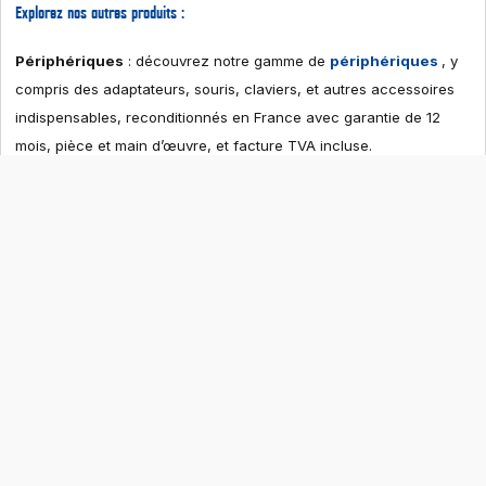
Explorez nos autres produits :
Périphériques
: découvrez notre gamme de
périphériques
, y
compris des adaptateurs, souris, claviers, et autres accessoires
indispensables, reconditionnés en France avec garantie de 12
mois, pièce et main d’œuvre, et facture TVA incluse.
Ordinateurs portables
: explorez notre
collection
d’ordinateurs portables reconditionnés en France
,
avec une garantie de 12 mois, pièce et main d’œuvre, et facture
TVA incluse.
Ordinateurs de bureau
: découvrez nos
ordinateurs de
bureau reconditionnés en France
, avec une garantie de 12
mois, pièce et main d’œuvre, et facture TVA incluse.
Digital Store Concept