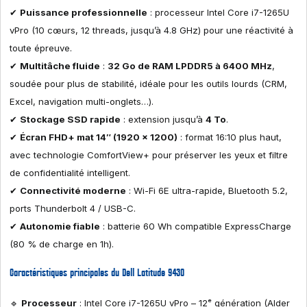
✔
Puissance professionnelle
: processeur Intel Core i7-1265U
vPro (10 cœurs, 12 threads, jusqu’à 4.8 GHz) pour une réactivité à
toute épreuve.
✔
Multitâche fluide
:
32 Go de RAM LPDDR5 à 6400 MHz
,
soudée pour plus de stabilité, idéale pour les outils lourds (CRM,
Excel, navigation multi-onglets…).
✔
Stockage SSD rapide
: extension jusqu’à
4 To
.
✔
Écran FHD+ mat 14″ (1920 x 1200)
: format 16:10 plus haut,
avec technologie ComfortView+ pour préserver les yeux et filtre
de confidentialité intelligent.
✔
Connectivité moderne
: Wi-Fi 6E ultra-rapide, Bluetooth 5.2,
ports Thunderbolt 4 / USB-C.
✔
Autonomie fiable
: batterie 60 Wh compatible ExpressCharge
(80 % de charge en 1h).
Caractéristiques principales du Dell Latitude 9430
🔹
Processeur
: Intel Core i7-1265U vPro – 12ᵉ génération (Alder