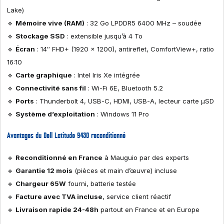
Lake)
🔹
Mémoire vive (RAM)
: 32 Go LPDDR5 6400 MHz – soudée
🔹
Stockage SSD
: extensible jusqu’à 4 To
🔹
Écran
: 14″ FHD+ (1920 x 1200), antireflet, ComfortView+, ratio
16:10
🔹
Carte graphique
: Intel Iris Xe intégrée
🔹
Connectivité sans fil
: Wi-Fi 6E, Bluetooth 5.2
🔹
Ports
: Thunderbolt 4, USB-C, HDMI, USB-A, lecteur carte µSD
🔹
Système d’exploitation
: Windows 11 Pro
Avantages du Dell Latitude 9430 reconditionné
🔹
Reconditionné en France
à Mauguio par des experts
🔹
Garantie 12 mois
(pièces et main d’œuvre) incluse
🔹
Chargeur 65W
fourni, batterie testée
🔹
Facture avec TVA incluse
, service client réactif
🔹
Livraison rapide 24-48h
partout en France et en Europe