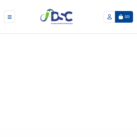
(
0
)