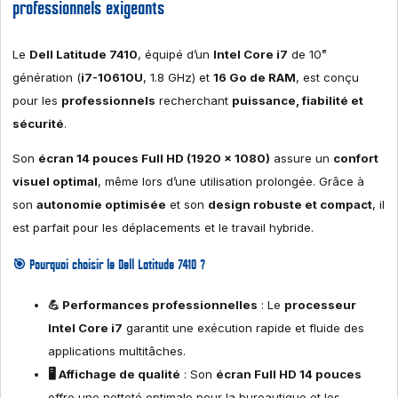
professionnels exigeants
Le
Dell Latitude 7410
, équipé d’un
Intel Core i7
de 10ᵉ
génération (
i7-10610U
, 1.8 GHz) et
16 Go de RAM
, est conçu
pour les
professionnels
recherchant
puissance, fiabilité et
sécurité
.
Son
écran 14 pouces Full HD (1920 x 1080)
assure un
confort
visuel optimal
, même lors d’une utilisation prolongée. Grâce à
son
autonomie optimisée
et son
design robuste et compact
, il
est parfait pour les déplacements et le travail hybride.
🎯 Pourquoi choisir le Dell Latitude 7410 ?
💪 Performances professionnelles
: Le
processeur
Intel Core i7
garantit une exécution rapide et fluide des
applications multitâches.
🖥️ Affichage de qualité
: Son
écran Full HD 14 pouces
offre une netteté optimale pour la bureautique et les