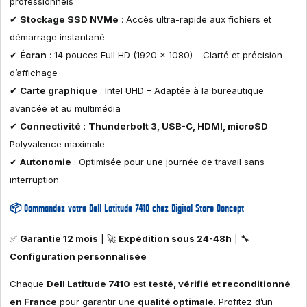
professionnels
✔
Stockage SSD NVMe
: Accès ultra-rapide aux fichiers et
démarrage instantané
✔
Écran
: 14 pouces Full HD (1920 x 1080) – Clarté et précision
d’affichage
✔
Carte graphique
: Intel UHD – Adaptée à la bureautique
avancée et au multimédia
✔
Connectivité
:
Thunderbolt 3, USB-C, HDMI, microSD
–
Polyvalence maximale
✔
Autonomie
: Optimisée pour une journée de travail sans
interruption
📦 Commandez votre Dell Latitude 7410 chez Digital Store Concept
✅
Garantie 12 mois
| 🚀
Expédition sous 24-48h
| 🔧
Configuration personnalisée
Chaque
Dell Latitude 7410
est
testé, vérifié et reconditionné
en France
pour garantir une
qualité optimale
. Profitez d’un