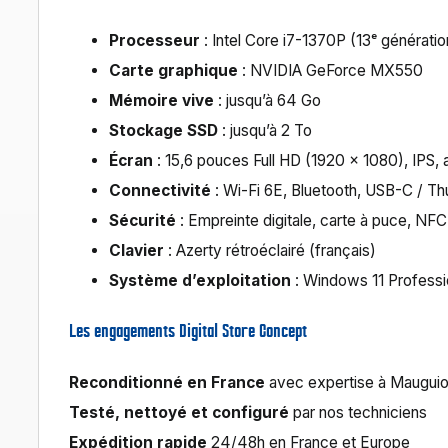
Processeur
: Intel Core i7-1370P (13ᵉ générati
Carte graphique
: NVIDIA GeForce MX550
Mémoire vive
: jusqu’à 64 Go
Stockage SSD
: jusqu’à 2 To
Écran
: 15,6 pouces Full HD (1920 x 1080), IPS, a
Connectivité
: Wi-Fi 6E, Bluetooth, USB-C / T
Sécurité
: Empreinte digitale, carte à puce, N
Clavier
: Azerty rétroéclairé (français)
Système d’exploitation
: Windows 11 Professi
Les engagements Digital Store Concept
Reconditionné en France
avec expertise à Maugui
Testé, nettoyé et configuré
par nos techniciens
Expédition rapide
24/48h en France et Europe