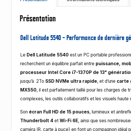
Présentation
Dell Latitude 5540 – Performance de dernière gé
Le
Dell Latitude 5540
est un PC portable profession
recherchent un équilibre parfait entre
puissance, mobi
processeur Intel Core i7-1370P de 13ᵉ générati
jusqu’à 2To
SSD NVMe ultra rapide
, et d’une
carte
MX550
, il est parfaitement taillé pour les charges de t
complexes, les outils collaboratifs et les visuels haute d
Son
écran Full HD de 15 pouces
, lumineux et antire
Thunderbolt 4
et
Wi-Fi 6E
, ainsi que ses nombreuses
caméra IR, carte à puce) en font un compagnon idéal 