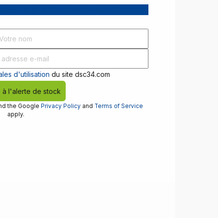
 lorsque le produit est disponible
les d'utilisation
du site dsc34.com
e à l'alerte de stock
and the Google
Privacy Policy
and
Terms of Service
apply.