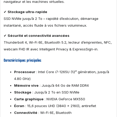
navigateur et les machines virtuelles.
✔
Stockage ultra-rapide
SSD NVMe jusqu’à 2 To – rapidité d’exécution, démarrage
instantané, accès fluide à vos fichiers volumineux.
✔
Sécurité et connectivité avancées
Thunderbolt 4, Wi-Fi 6E, Bluetooth 5.2, lecteur d’empreintes, NFC,
webcam FHD IR avec Intelligent Privacy & ExpressSign-in.
Caractéristiques principales
Processeur
: Intel Core i7-1265U (12ᵉ génération, jusqu’à
4.80 GHz)
Mémoire vive
: Jusqu’à 64 Go de RAM DDR4
Stockage
: Jusqu’à 2 To en SSD NVMe
Carte graphique
: NVIDIA GeForce MX550
Écran
: 15,6 pouces UHD (3840 x 2160), antireflet
Connectivité
: Wi-Fi 6E, Bluetooth