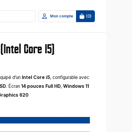
(
0
)
Mon compte
(Intel Core I5)
équipé d’un
Intel Core i5
, configurable avec
SSD
. Écran
14 pouces Full HD
,
Windows 11
Graphics 620
 lorsque le produit est disponible