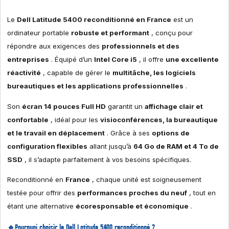
Le
Dell Latitude 5400 reconditionné en France
est un
ordinateur portable
robuste et performant
, conçu pour
répondre aux exigences des
professionnels et des
entreprises
. Équipé d’un
Intel Core i5
, il offre
une excellente
réactivité
, capable de gérer le
multitâche, les logiciels
bureautiques et les applications professionnelles
.
Son
écran 14 pouces Full HD
garantit un
affichage clair et
confortable
, idéal pour les
visioconférences, la bureautique
et le travail en déplacement
. Grâce à ses
options de
configuration flexibles
allant jusqu’à
64 Go de RAM et 4 To de
SSD
, il s’adapte parfaitement à vos besoins spécifiques.
Reconditionné en
France
, chaque unité est soigneusement
testée pour offrir des
performances proches du neuf
, tout en
étant une alternative
écoresponsable et économique
.
🔹Pourquoi choisir le Dell Latitude 5400 reconditionné ?