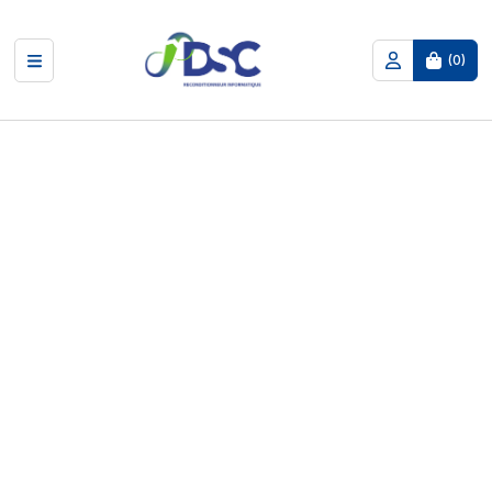
(
0
)