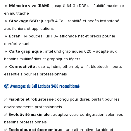
🔹
Mémoire vive (RAM)
: jusqu’à 64 Go DDR4 – fluidité maximale
en multitâche
🔹
Stockage SSD
: jusqu’à 4 To – rapidité et accès instantané
aux fichiers et applications
🔹
Écran
: 14 pouces Full HD– affichage net et précis pour le
confort visuel
🔹
Carte graphique
: intel uhd graphiques 620 – adapté aux
besoins multimédias et graphiques légers
🔹
Connectivité
: usb-c, hdmi, ethernet, wi-fi, bluetooth – ports
essentiels pour les professionnels
📦 Avantages du Dell Latitude 5400 reconditionné
✅
Fiabilité et robustesse
: conçu pour durer, parfait pour les
environnements professionnels
✅
Évolutivité maximale
: adaptez votre configuration selon vos
besoins professionnels
✅
Écologique et économique
: une alternative durable et