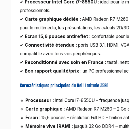
✔
Processeur Intel Core i7-8550U
: idéal pour le 
professionnels.
✔
Carte graphique dédiée
: AMD Radeon R7 M260 –
pour le multimédia, les présentations, les calculs 2D/3D
✔
Écran 15,6 pouces antireflet
: confortable pour l
✔
Connectivité étendue
: ports USB 3.1, HDMI, VGA
compatible avec tous vos périphériques.
✔
Reconditionné avec soin en France
: testé, nett
✔
Bon rapport qualité/prix
: un PC professionnel ac
Caractéristiques principales du Dell Latitude 3590
🔹
Processeur
: Intel Core i7-8550U – fréquence jus
🔹
Carte graphique
: AMD Radeon R7 M260 – 2 Go dé
🔹
Écran
: 15,6 pouces – résolution Full HD – finition ant
🔹
Mémoire vive (RAM)
: jusqu’à 32 Go DDR4 – multi