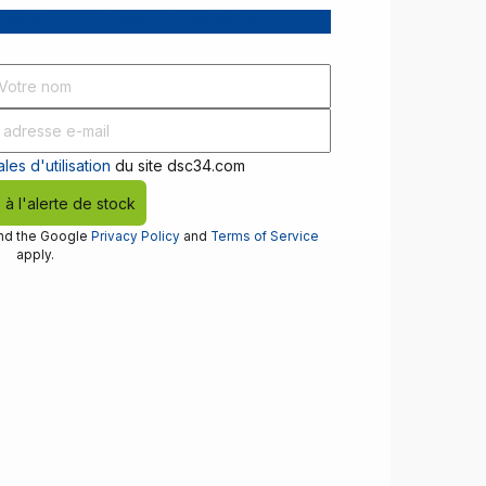
 lorsque le produit est disponible
les d'utilisation
du site dsc34.com
e à l'alerte de stock
and the Google
Privacy Policy
and
Terms of Service
apply.