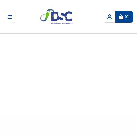
(
0
)