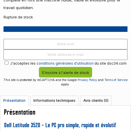
complète en font une machine fluide, fiable et évolutive pour le
travail quotidien.
Rupture de stock
Recevoir une notification lorsque le produit est disponible
J'acceptes les
conditions générales d'utilisation
du site dsc34.com
S'inscrire à l'alerte de stock
This site is protected by reCAPTCHA and the Google
Privacy Policy
and
Terms of Service
apply.
Présentation
Informations techniques
Avis clients (0)
Présentation
Dell Latitude 3520 – Le PC pro simple, rapide et évolutif