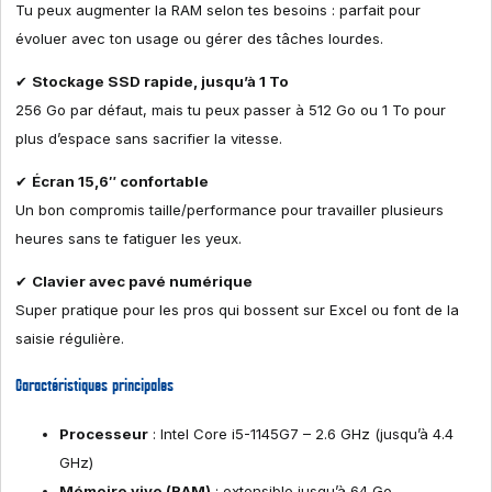
Tu peux augmenter la RAM selon tes besoins : parfait pour
évoluer avec ton usage ou gérer des tâches lourdes.
✔
Stockage SSD rapide, jusqu’à 1 To
256 Go par défaut, mais tu peux passer à 512 Go ou 1 To pour
plus d’espace sans sacrifier la vitesse.
✔
Écran 15,6″ confortable
Un bon compromis taille/performance pour travailler plusieurs
heures sans te fatiguer les yeux.
✔
Clavier avec pavé numérique
Super pratique pour les pros qui bossent sur Excel ou font de la
saisie régulière.
Caractéristiques principales
Processeur
: Intel Core i5-1145G7 – 2.6 GHz (jusqu’à 4.4
GHz)
Mémoire vive (RAM)
: extensible jusqu’à 64 Go