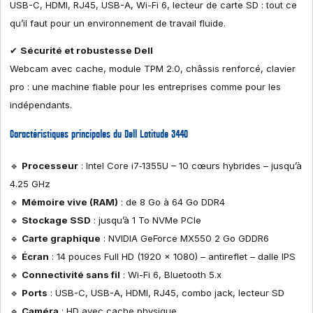
USB-C, HDMI, RJ45, USB-A, Wi-Fi 6, lecteur de carte SD : tout ce
qu’il faut pour un environnement de travail fluide.
✔
Sécurité et robustesse Dell
Webcam avec cache, module TPM 2.0, châssis renforcé, clavier
pro : une machine fiable pour les entreprises comme pour les
indépendants.
Caractéristiques principales du Dell Latitude 3440
🔹
Processeur
: Intel Core i7‑1355U – 10 cœurs hybrides – jusqu’à
4.25 GHz
🔹
Mémoire vive (RAM)
: de 8 Go à 64 Go DDR4
🔹
Stockage SSD
: jusqu’à 1 To NVMe PCIe
🔹
Carte graphique
: NVIDIA GeForce MX550 2 Go GDDR6
🔹
Écran
: 14 pouces Full HD (1920 × 1080) – antireflet – dalle IPS
🔹
Connectivité sans fil
: Wi-Fi 6, Bluetooth 5.x
🔹
Ports
: USB-C, USB-A, HDMI, RJ45, combo jack, lecteur SD
🔹
Caméra
: HD avec cache physique