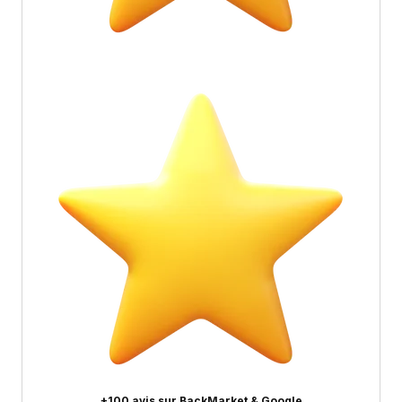
+100 avis sur BackMarket & Google