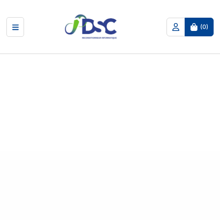
(
0
)