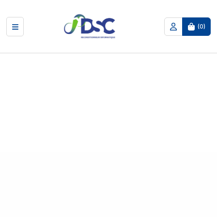
(
0
)